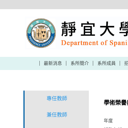
跳
到
主
要
內
容
區
最新消息
系所簡介
系所成員
專任教師
學術榮譽
兼任教師
年度