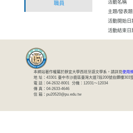
活動名稱
職員
主題/發表
活動開始日
活動結束日
本網站著作權屬於靜宜大學西班牙語文學系，請詳見
使用
地 址：43301 臺中市沙鹿區臺灣大道7段200號伯鐸樓303
電 話：04-2632-8001 分機：12031～12034
傳 真：04-2633-4646
信 箱：pu20520@pu.edu.tw