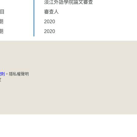
淡江外語學院論文審查
題目
審查人
期
2020
期
2020
規則
。
隱私權聲明
室