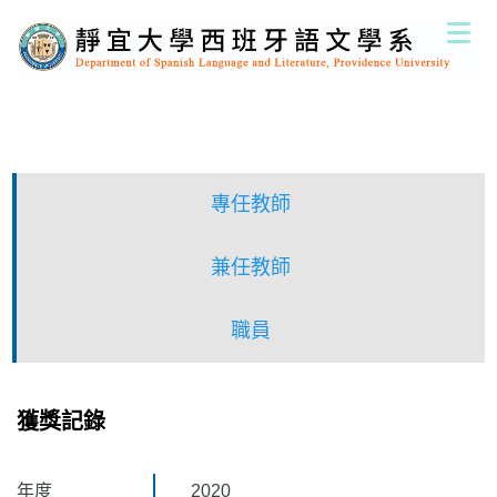
跳
到
主
要
內
容
區
專任教師
兼任教師
職員
獲獎記錄
年度
2020