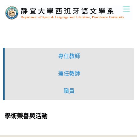
跳
到
主
要
內
容
區
專任教師
兼任教師
職員
學術榮譽與活動