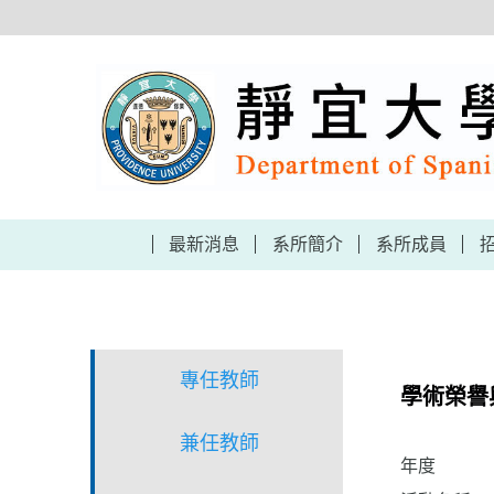
跳
到
主
要
內
容
區
最新消息
系所簡介
系所成員
專任教師
學術榮譽
兼任教師
年度