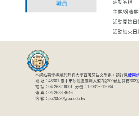
活動名稱
職員
主題/發表
活動開始日
活動結束日
本網站著作權屬於靜宜大學西班牙語文學系，請詳見
使用
地 址：43301 臺中市沙鹿區臺灣大道7段200號伯鐸樓303
電 話：04-2632-8001 分機：12031～12034
傳 真：04-2633-4646
信 箱：pu20520@pu.edu.tw