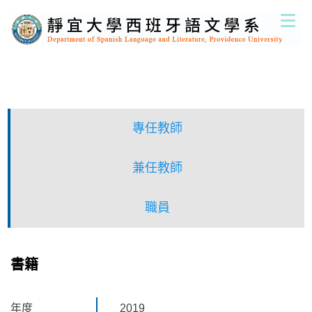
跳
到
主
要
內
容
區
專任教師
兼任教師
職員
書籍
年度
2019