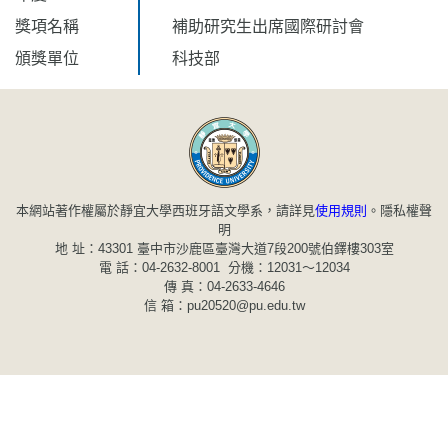
獎項名稱
補助研究生出席國際研討會
頒獎單位
科技部
本網站著作權屬於靜宜大學西班牙語文學系，請詳見
使用規則
。
隱私權聲
明
地 址：43301 臺中市沙鹿區臺灣大道7段200號伯鐸樓303室
電 話：04-2632-8001 分機：12031～12034
傳 真：04-2633-4646
信 箱：pu20520@pu.edu.tw