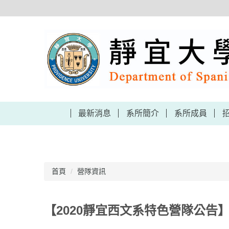
跳
到
主
要
內
容
區
最新消息
系所簡介
系所成員
首頁
營隊資訊
【2020靜宜西文系特色營隊公告