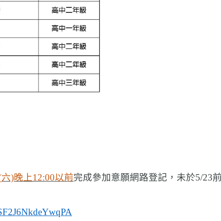
(
六)
晚上12:00以前
完成參加意願網路登記，未於5/2
g4ZSF2J6NkdeYwqPA