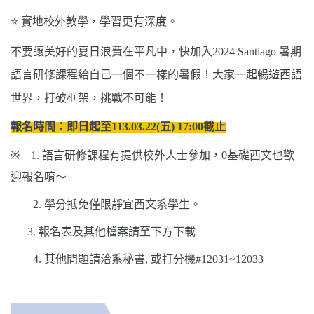
實地校外教學，學習更有深度。
⭐
不要讓美好的夏日浪費在平凡中，快加入
2024 Santiago
暑期
語言研修課程給自己一個不一樣的暑假！大家一起暢遊西語
世界，打破框架，挑戰不可能！
報名時間：即日起至
113.03.22(
五
) 17:00
截止
※
1.
語言研修課程
有提供校外人士參加，
0
基礎西文也歡
迎報名唷～
2.
學分抵免僅限靜宜西文系學生。
3.
報名表及其他檔案請至下方下載
4.
其他問題請洽系秘書
,
或打分機
#12031~12033