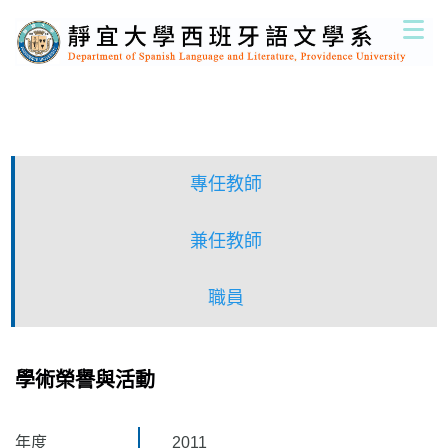
跳
到
主
要
內
容
區
專任教師
兼任教師
職員
學術榮譽與活動
年度
2011