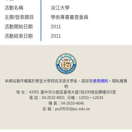
活動名稱
淡江大學
主題/發表題目
學術專書審查委員
活動開始日期
2011
活動結束日期
2011
本網站著作權屬於靜宜大學西班牙語文學系，請詳見
使用規則
。
隱私權聲
明
地 址：43301 臺中市沙鹿區臺灣大道7段200號伯鐸樓303室
電 話：04-2632-8001 分機：12031～12034
傳 真：04-2633-4646
信 箱：pu20520@pu.edu.tw