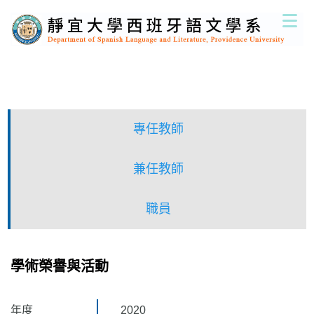
跳
到
主
要
內
容
區
專任教師
兼任教師
職員
學術榮譽與活動
年度
2020