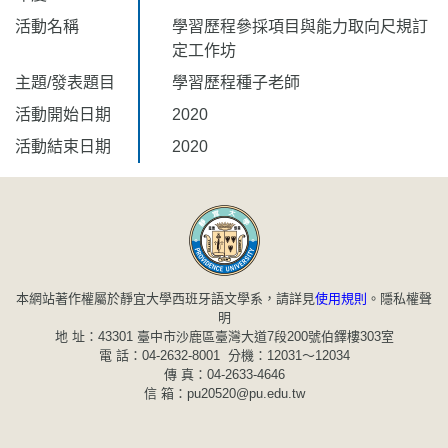
活動名稱
學習歷程參採項目與能力取向尺規訂
定工作坊
主題/發表題目
學習歷程種子老師
活動開始日期
2020
活動結束日期
2020
本網站著作權屬於靜宜大學西班牙語文學系，請詳見
使用規則
。
隱私權聲
明
地 址：43301 臺中市沙鹿區臺灣大道7段200號伯鐸樓303室
電 話：04-2632-8001 分機：12031～12034
傳 真：04-2633-4646
信 箱：pu20520@pu.edu.tw