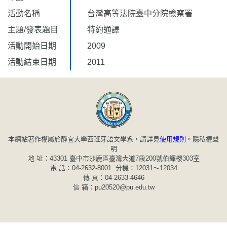
活動名稱
台灣高等法院臺中分院檢察署
主題/發表題目
特約通譯
活動開始日期
2009
活動結束日期
2011
本網站著作權屬於靜宜大學西班牙語文學系，請詳見
使用規則
。
隱私權聲
明
地 址：43301 臺中市沙鹿區臺灣大道7段200號伯鐸樓303室
電 話：04-2632-8001 分機：12031～12034
傳 真：04-2633-4646
信 箱：pu20520@pu.edu.tw