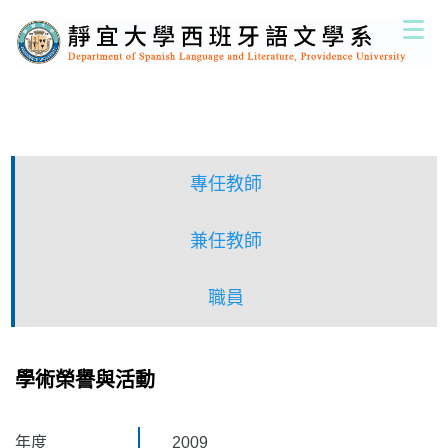
跳
到
主
要
內
容
區
專任教師
兼任教師
職員
學術榮譽與活動
年度
2009