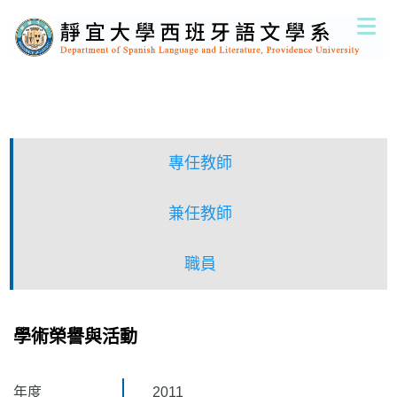
跳
到
主
要
內
容
區
專任教師
兼任教師
職員
學術榮譽與活動
年度
2011