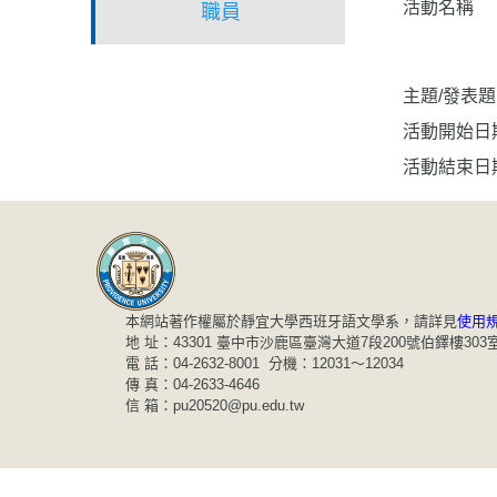
活動名稱
職員
主題/發表
活動開始日
活動結束日
本網站著作權屬於靜宜大學西班牙語文學系，請詳見
使用
地 址：43301 臺中市沙鹿區臺灣大道7段200號伯鐸樓303
電 話：04-2632-8001 分機：12031～12034
傳 真：04-2633-4646
信 箱：pu20520@pu.edu.tw