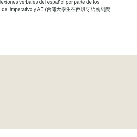
nes verbales del español por parte de los
especial del imperativo y AE (台灣大學生在西班牙語動詞變
。