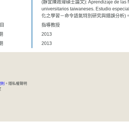
(靜宜陳政瑋碩士論文): Aprendizaje de las flexio
universitarios taiwaneses. Estudio 
化之學習－命令語氣特別研究與錯誤分析)
題目
指導教授
期
2013
期
2013
規則
。
隱私權聲明
室