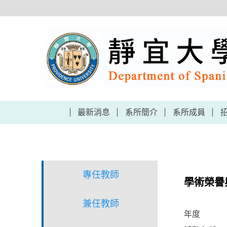
跳
到
主
要
內
容
區
最新消息
系所簡介
系所成員
專任教師
學術榮譽
兼任教師
年度