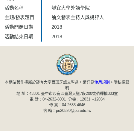
活動名稱
靜宜大學外語學院
主題/發表題目
論文發表主持人與講評人
活動開始日期
2018
活動結束日期
2018
本網站著作權屬於靜宜大學西班牙語文學系，請詳見
使用規則
。
隱私權聲
明
地 址：43301 臺中市沙鹿區臺灣大道7段200號伯鐸樓303室
電 話：04-2632-8001 分機：12031～12034
傳 真：04-2633-4646
信 箱：pu20520@pu.edu.tw