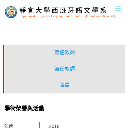
跳
到
主
要
內
容
區
專任教師
兼任教師
職員
學術榮譽與活動
年度
2018