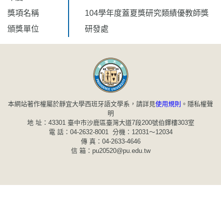
獎項名稱
104學年度蓋夏獎研究類績優教師獎
頒獎單位
研發處
本網站著作權屬於靜宜大學西班牙語文學系，請詳見
使用規則
。
隱私權聲
明
地 址：43301 臺中市沙鹿區臺灣大道7段200號伯鐸樓303室
電 話：04-2632-8001 分機：12031～12034
傳 真：04-2633-4646
信 箱：pu20520@pu.edu.tw