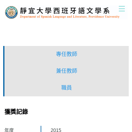
跳
到
主
要
內
容
區
專任教師
兼任教師
職員
獲獎記錄
年度
2015