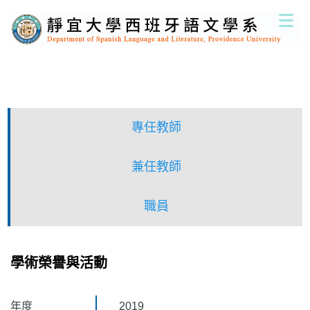
跳
到
主
要
內
容
區
專任教師
兼任教師
職員
學術榮譽與活動
年度
2019