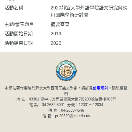
活動名稱
2020靜宜大學外語學院語文研究與應
用國際學術研討會
主題/發表題目
摘要審查
活動開始日期
2019
活動結束日期
2020
本網站著作權屬於靜宜大學西班牙語文學系，請詳見
使用規則
。
隱私權聲
明
地 址：43301 臺中市沙鹿區臺灣大道7段200號伯鐸樓303室
電 話：04-2632-8001 分機：12031～12034
傳 真：04-2633-4646
信 箱：pu20520@pu.edu.tw