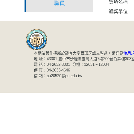
獎項名稱
職員
頒獎單位
本網站著作權屬於靜宜大學西班牙語文學系，請詳見
使用
地 址：43301 臺中市沙鹿區臺灣大道7段200號伯鐸樓303
電 話：04-2632-8001 分機：12031～12034
傳 真：04-2633-4646
信 箱：pu20520@pu.edu.tw