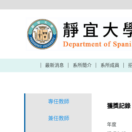
跳
到
主
要
內
容
區
最新消息
系所簡介
系所成員
專任教師
獲獎記錄
兼任教師
年度