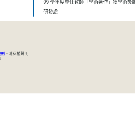
99 學年度專任教師「學術著作」獲學術獎
研發處
規則
。
隱私權聲明
室