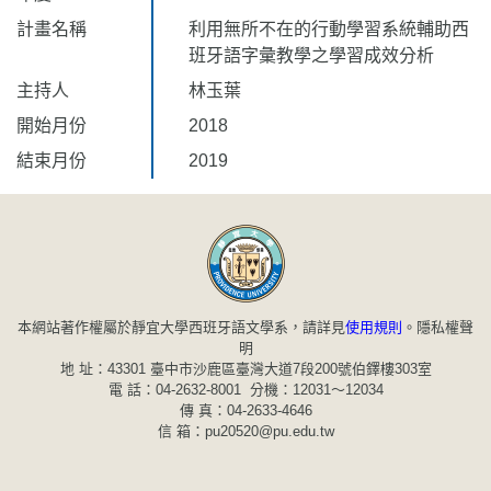
計畫名稱
利用無所不在的行動學習系統輔助西
班牙語字彙教學之學習成效分析
主持人
林玉葉
開始月份
2018
結束月份
2019
本網站著作權屬於靜宜大學西班牙語文學系，請詳見
使用規則
。
隱私權聲
明
地 址：43301 臺中市沙鹿區臺灣大道7段200號伯鐸樓303室
電 話：04-2632-8001 分機：12031～12034
傳 真：04-2633-4646
信 箱：pu20520@pu.edu.tw