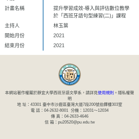
計畫名稱
提升學習成效-導入與評估數位教學
於「西班牙語句型練習(二)」課程
主持人
林玉葉
開始月份
2021
結束月份
2021
本網站著作權屬於靜宜大學西班牙語文學系，請詳見
使用規則
。
隱私權聲
明
地 址：43301 臺中市沙鹿區臺灣大道7段200號伯鐸樓303室
電 話：04-2632-8001 分機：12031～12034
傳 真：04-2633-4646
信 箱：pu20520@pu.edu.tw