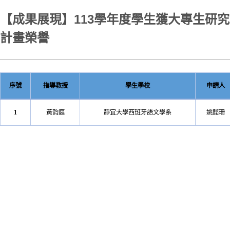
【成果展現】113學年度學生獲大專生研究
計畫榮譽
序號
指導教授
學生學校
申請人
1
黃韵庭
靜宜大學西班牙語文學系
姚懿珊