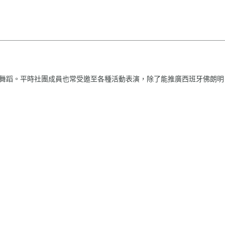
所學的舞蹈。平時社團成員也常受邀至各種活動表演，除了能推廣西班牙佛朗明