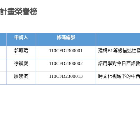
究計畫榮譽榜
申請人
條碼編號
郭珮珺
110CFD2300001
建構B1等級描述性
徐晨崴
110CFD2300002
語用學對今日西語
廖孆淇
110CFD2300013
跨文化視域下的中